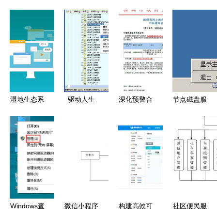
湿地生态系
驱动人生
深化预警合
节点磁盘服
统服务与系
系统服务如
作，赋能安
务注册为系
统服务的多
何成为创新
全发展——
统服务完全
维功能与实
的核心引擎
我院成功中
指南
践路径
标“深圳市
贸易安全与
产业损害预
警系统”专
Windows查
微信小程序
构建高效可
社区便民服
业开发项目