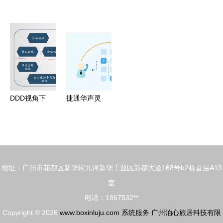
看系统服务
的居民健康
靠的商家服
务系统设计
的2种实用
监测系统设
务系统 从
整合Java、
方法详解
计与实现
设计到交付
PHP、.NET
的系统服务
与Python技
实践
术
DDD视角下
捷通华声灵
的单体架构
云智能语音
与微服务架
导航系统
构 限界上
打造智能语
下文才是真
音IVR门
地址：广州市花都区新华街九谭新华工业区新都大道168号b2栋首层A13
正的边界系
户，重塑系
室
统服务
统服务体验
电话：1867532**
Copyright © 2026
www.boxinluju.com
系统服务
广州泊心旅居科技有限