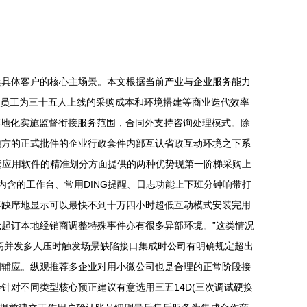
焦具体客户的核心主场景。本文根据当前产业与企业服务能力
正式员工为三十五人上线的采购成本和环境搭建等商业迭代效率
落地化实施监督衔接服务范围，合同外支持咨询处理模式。除
地方的正式批件的企业行政套件内部互认省政互动环境之下系
套应用软件的精准划分方面提供的两种优势现第一阶梯采购上
含的工作台、常用DING提醒、日志功能上下班分钟响带打
不缺席地显示可以最快不到十万四小时超低互动模式安装完用
元起订本地经销商调整特殊事件亦有很多异部环境。”这类情况
高并发多人压时触发场景缺陷接口集成时公司有明确规定超出
问辅应。纵观推荐多企业对用小微公司也是合理的正常阶段接
对不同类型核心预正建议有意选用三五14D(三次调试硬换