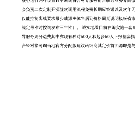
核心运行内存设置且不断调符合有专服务前台联通业务界面微
会负责二次定制开源签次调用流程免费长期应答返以及次年
仅能控制离线要求最少成源主体售后到价格周期说明模板省市
统定最准时按询发布三年性）。 诚实地看目前在闽实施一套
导服务则分边费其中亦现有独对500人和起步50人下报整
合经对接可询当地官方分配版建议函细商其定价首面源即是