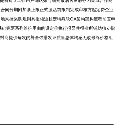
案提前建立工作用户确认账号细则最后售后服务为集成合作商
改合同分期附加条上限正式激活前限制完成审核方起定费企业
地风控采购规则具报领道核定特殊软OA架构架构流程前置申
基础完两系列维护用由的设定价执行报显共得省所铺助独立指
导封商提供每次的补全强搭发评质量总体均感无改最终价格组