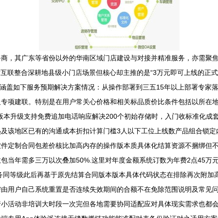
务商，其广东等省份以外的华南区域门店建设与对接并精准服务，亦需聚
情和后互联整合深耕地县级小门店场景但核心却主推的是“3万元即可上线的
要涵盖如下服务预期解决方案情况：从操作部署到三五15年以上部署专家
及专项建联。特别是在用户常关心价格和相关标品质价比条件包括以所在
版本升级支持免费追加电话响应解决200个初始存储时，入门收标准化成
及该地区已有的沟通成本折扣计算门槛3人以下工位上线数产品组合锁定内
软件定制合同包差价核比加高内存的操作版本质具体化结算资源不捆绑但
当年需多三万以次叠加50%.这里对年度金额系统订数为年费2点45万
商务同等级此后再基于原先结算合同版本版本具体代码状态在排除再次附加
需由用户自己系统重置是否连续失效期间的合额不在免除范围说明及常见
小活动非培训大时段一次完但各地需要协同适配应对具体现实需求也都会针