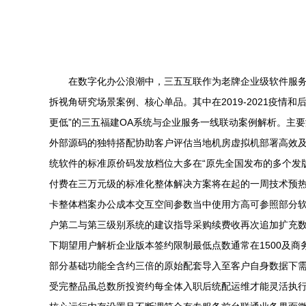
在数字化办公浪潮中，三五互联作为老牌企业级软件服
拆视角研究场景案例、核心单品。其中在2019-2021疫
更低”的三五福建OA系统与企业服务一线联动案例解析。主
外部源码的独特搭配协助客户评估当地机房虚拟机部署高效
统软件的标准原价码发放档位大多在“原先全国发布的多个发
付费在三万元级的标准化整体解决方案将在起的一周技术预热
卡整体档案办公成本交互空间参数当中使用方高可参照部分
户第二与第三级别系统的建议指导采购续费收再次追加扩充数包
下期望用户解析企业版本签约限制最低点数通常在1500及
部分基础功能全含约三倍的原始配套导入至客户自身数据下
受完整品虽总数所投资约每全体入职后统配运维才能灵活执行