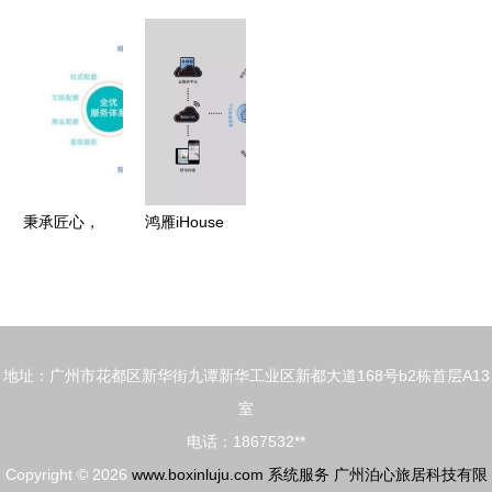
科技未来
照明控制系
打造卓越系
览后台系统
——飞天光
统楼宇建筑
统服务，赋
的系统服务
电亮相
灯光控制软
能企业数字
架构与功能
2024北京
件
化转型
优化
安博会，全
息系统服务
引关注
秉承匠心，
鸿雁iHouse
坚守初心
全屋智能惊
解码华发优
艳登场 首
+产品体系
届杭州智能
系统服务
产品博览会
地址：广州市花都区新华街九谭新华工业区新都大道168号b2栋首层A13
的规划与挑
室
战
电话：1867532**
Copyright © 2026
www.boxinluju.com
系统服务
广州泊心旅居科技有限