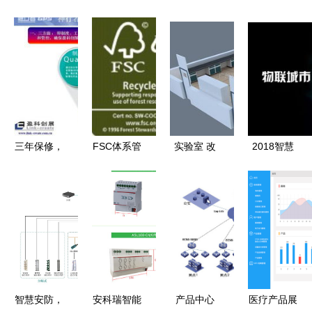
三年保修，
FSC体系管
实验室 改
2018智慧
GPS元老神
理专题
造 装修 建
消防系统十
行者的售后
FSCC认证
设 提供配
大品牌深度
服务之道
服务与一站
套产品 一
解析 乐鸟
式解决方案
站式服务
科技的火安
解析
厂家图片
之道
高清大图
谷瀑环保
智慧安防，
安科瑞智能
产品中心
医疗产品展