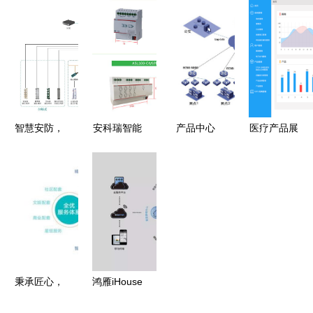
行者的售后
FSCC认证
设 提供配
大品牌深度
服务之道
服务与一站
套产品 一
解析 乐鸟
式解决方案
站式服务
科技的火安
解析
厂家图片
之道
高清大图
谷瀑环保
智慧安防，
安科瑞智能
产品中心
医疗产品展
科技未来
照明控制系
打造卓越系
览后台系统
——飞天光
统楼宇建筑
统服务，赋
的系统服务
电亮相
灯光控制软
能企业数字
架构与功能
2024北京
件
化转型
优化
安博会，全
息系统服务
引关注
秉承匠心，
鸿雁iHouse
坚守初心
全屋智能惊