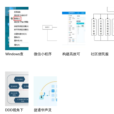
统服务与系
系统服务如
作，赋能安
务注册为系
统服务的多
何成为创新
全发展——
统服务完全
维功能与实
的核心引擎
我院成功中
指南
践路径
标“深圳市
贸易安全与
产业损害预
警系统”专
Windows查
微信小程序
构建高效可
社区便民服
业开发项目
看系统服务
的居民健康
靠的商家服
务系统设计
的2种实用
监测系统设
务系统 从
整合Java、
方法详解
计与实现
设计到交付
PHP、.NET
的系统服务
与Python技
实践
术
DDD视角下
捷通华声灵