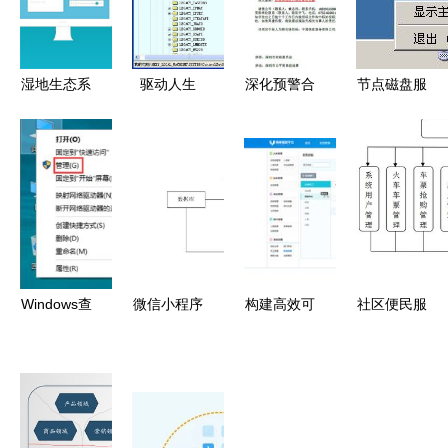
湿地生态系
驱动人生
深化预警合
节点磁盘服
统服务与系
系统服务如
作，赋能安
务注册为系
统服务的多
何成为创新
全发展——
统服务完全
维功能与实
的核心引擎
我院成功中
指南
践路径
标“深圳市
贸易安全与
产业损害预
警系统”专
Windows查
微信小程序
构建高效可
社区便民服
业开发项目
看系统服务
的居民健康
靠的商家服
务系统设计
的2种实用
监测系统设
务系统 从
整合Java、
方法详解
计与实现
设计到交付
PHP、.NET
的系统服务
与Python技